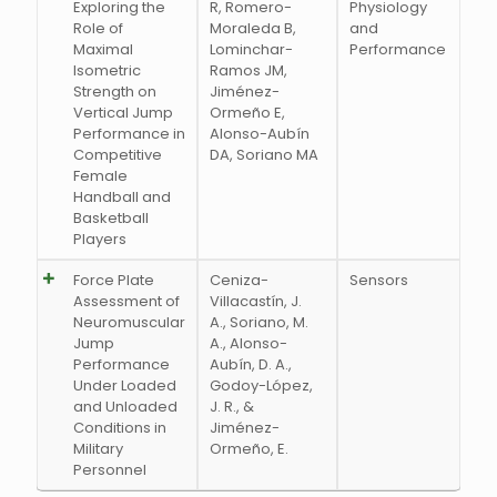
Exploring the
R, Romero-
Physiology
Role of
Moraleda B,
and
Maximal
Lominchar-
Performance
Isometric
Ramos JM,
Strength on
Jiménez-
Vertical Jump
Ormeño E,
Performance in
Alonso-Aubín
Competitive
DA, Soriano MA
Female
Handball and
Basketball
Players
Force Plate
Ceniza-
Sensors
Assessment of
Villacastín, J.
Neuromuscular
A., Soriano, M.
Jump
A., Alonso-
Performance
Aubín, D. A.,
Under Loaded
Godoy-López,
and Unloaded
J. R., &
Conditions in
Jiménez-
Military
Ormeño, E.
Personnel