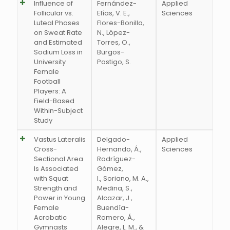
Influence of
Fernández-
Applied
Follicular vs.
Elías, V. E.,
Sciences
Luteal Phases
Flores-Bonilla,
on Sweat Rate
N., López-
and Estimated
Torres, O.,
Sodium Loss in
Burgos-
University
Postigo, S.
Female
Football
Players: A
Field-Based
Within-Subject
Study
Vastus Lateralis
Delgado-
Applied
Cross-
Hernando, Á.,
Sciences
Sectional Area
Rodríguez-
Is Associated
Gómez,
with Squat
I., Soriano, M. A.,
Strength and
Medina, S.,
Power in Young
Alcazar, J.,
Female
Buendía-
Acrobatic
Romero, Á.,
Gymnasts
Alegre, L. M., &