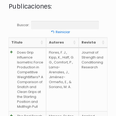
Publicaciones:
Buscar:
Reiniciar
Título
Autores
Revista
Does Grip
Flores, F. J.,
Journal of
Influence
Kipp, K., Haff, G.
Strength and
Isometric Force
G., Comfort, P.,
Conditioning
Production in
Lama-
Research
Competitive
Arenales, J.,
Weightlifters? A
Jiménez-
Comparison of
Ormeño, E., &
Snatch and
Soriano, M. A.
Clean Grips at
the Starting
Position and
Midthigh Pull