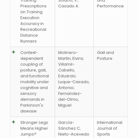
Training
Solano, V.;
and
Prescriptions
Casado A.
Performance
on Training
Execution
Accuracy in
Recreational
Distance
Runners
Context-
Molinero-
Gait and
dependent
Martin, Elvira;
Posture
coupling of
Villamil-
posture, gait,
Cabello,
and functional
Eduardo;
mobility under
Luque-Casado,
cognitive and
Antonio;
sensory
Fernandez-
demands in
del-Olmo,
Parkinson's
Miguel
disease
Stronger Legs
García-
International
Means Higher
Sánchez C,
Journal of
Jumps?
Nieto-Acevedo
Sports