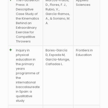
The Pad Bench
Marcos-Frutos,
Applied
Press: A
D., Flores, F. J.,
Sciences
Descriptive
Rubio, V.,
Case Study of
García-Ramos,
the Kinematics
A., & Soriano, M.
Behind an
A.
Extraordinary
Exercise for
Competitive
Throwers
Inquiry in
Bores-García
Frontiers in
physical
D, Espada M,
Education
education in
García-Monge,
the primary
Cañadas L.
years
programme of
the
international
baccalaureate
in Spain: a
qualitative
study