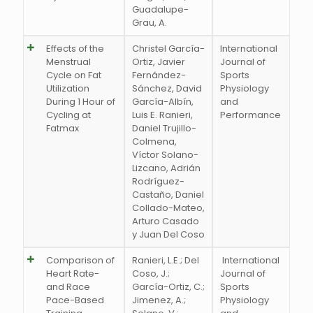
Guadalupe-
Grau, A.
Effects of the
Christel García-
International
Menstrual
Ortiz, Javier
Journal of
Cycle on Fat
Fernández-
Sports
Utilization
Sánchez, David
Physiology
During 1 Hour of
García-Albín,
and
Cycling at
Luis E. Ranieri,
Performance
Fatmax
Daniel Trujillo-
Colmena,
Víctor Solano-
Lizcano, Adrián
Rodríguez-
Castaño, Daniel
Collado-Mateo,
Arturo Casado
y Juan Del Coso
Comparison of
Ranieri, L.E.; Del
International
Heart Rate-
Coso, J.;
Journal of
and Race
García-Ortiz, C.;
Sports
Pace-Based
Jimenez, A.;
Physiology